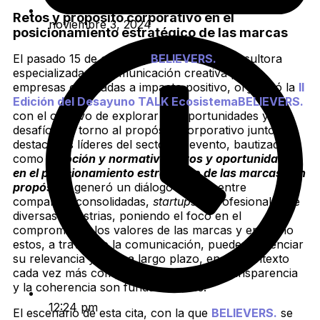
Retos y propósito corporativo en el
noviembre 3, 2024
posicionamiento estratégico de las marcas
El pasado 15 de octubre,
BELIEVERS
.
, consultora
especializada en comunicación creativa para
empresas orientadas a impacto positivo, organizó la
II
Edición del Desayuno TALK EcosistemaBELIEVERS.
con el objetivo de explorar las oportunidades y
desafíos en torno al propósito corporativo junto a
destacados líderes del sector. El evento, bautizado
como
Emoción y normativa: retos y oportunidades
en el posicionamiento estratégico de las marcas con
propósito
, generó un diálogo abierto entre
compañías consolidadas,
startups
y profesionales de
diversas industrias, poniendo el foco en el
compromiso y los valores de las marcas y en cómo
estos, a través de la comunicación, pueden potenciar
su relevancia y éxito a largo plazo, en un
contexto
cada vez más competitivo en el que la transparencia
y la coherencia son fundamentales.
12:24 pm
El escenario de esta cita, con la que
BELIEVERS.
se