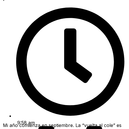
9:58 am
Mi año comienza en septiembre. La “vuelta al cole” es