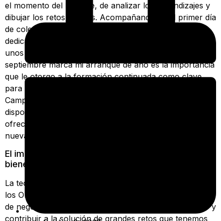
el momento del balance, de analizar los aprendizajes y
dibujar los retos futuros. Acompañando en el primer día
de colegio a mis tres sobrinas me preguntaba a qué se
dedicarán y si esa profesión, por la que apostarán en
unos años, existe hoy. Uno de los motivos por los que
septiembre marca mi arranque de año es la importancia
que le otorgo a la formación continuada como clave
para crecer como profesional. AENOR, a través de
Campus AENOR, lleva 30 años dedicado a ello, además,
disponen de tecnologías y avances que les permiten
ofrecer una formación de calidad y adelantarse a las
nuevas necesidades del mercado laboral.
El impacto positivo de la tecnología en el
bienestar de la sociedad
La tecnología, aliado imprescindible en el camino hacia
los ODS, es el eje sobre el cual nacen nuevos modelos
de negocio que llegan para innovar, visibilizar acelerar y
contribuir a la solución de grandes retos que tenemos